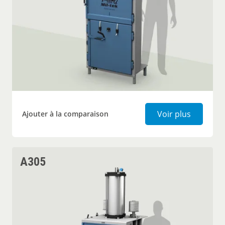
Presse p
Voir plus
Ajouter à la comparaison
A305