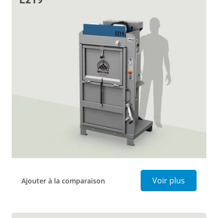
Presse à 
Voir plus
Ajouter à la comparaison