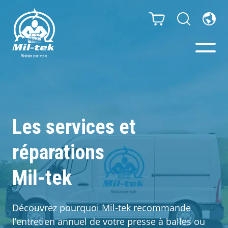
Presses à Balles et
Compacteurs
Les services et
Webshop
réparations
Solutions de tri
Mil-tek
Secteurs
Découvrez pourquoi Mil-tek recommande
l’entretien annuel de votre presse à balles ou
Types de déchets