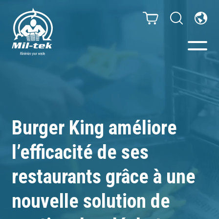
Presses à Balles et
Compacteurs
Burger King améliore
Webshop
l’efficacité de ses
Solutions de tri
restaurants grâce à une
Secteurs
nouvelle solution de
Types de déchets