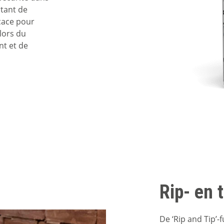
rtant de
cace pour
 lors du
nt et de
Rip- en 
De ‘Rip and Tip’-