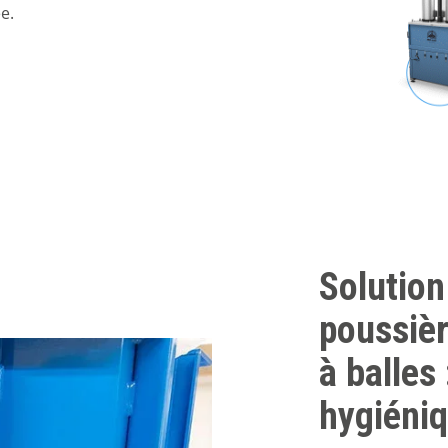
e.
Solution
poussièr
à balles 
hygiéni