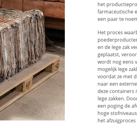
het productiepro
farmaceutische e
een paar te noe
Het proces waarb
poederproducten
en de lege zak ve
geplaatst, veroorz
wordt nog eens v
mogelijk lege za
voordat ze met d
naar een externe
deze containers m
lege zakken. Doo
een poging de af
hoge stofniveaus
het afzuigproces 