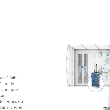
es à faible
sout le
issant que
sont
des zones de
 dans la zone