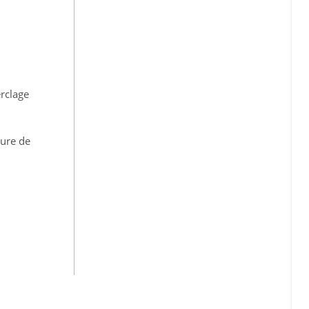
erclage
ture de