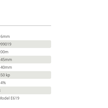
16mm
999019
200m
145mm
140mm
450 kp
14%
8
Model E619