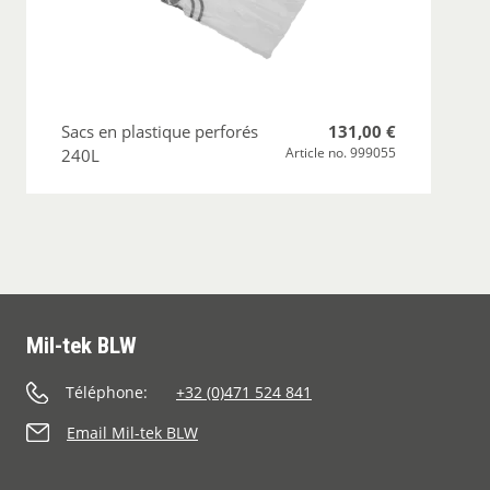
Sacs en plastique perforés
131,00 €
Article no. 999055
240L
Mil-tek BLW
Téléphone:
+32 (0)471 524 841
Email Mil-tek BLW