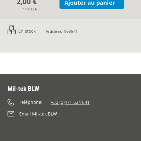
2,00 €
Ajouter au panier
hors TVA
En stock
Article no. 999671
Mil-tek BLW
Téléphone:
+32 (0)471 524 841
Email Mil-tek BLW