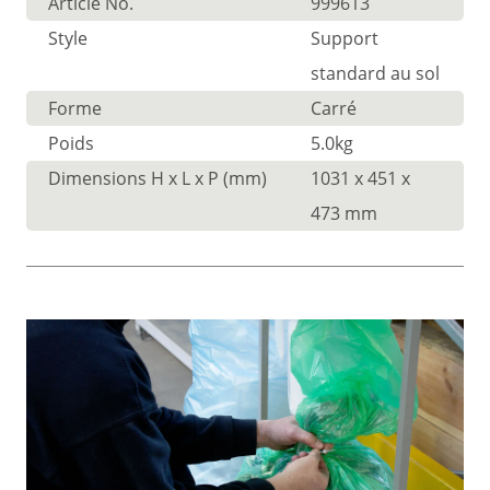
Article No.
999613
Style
Support
standard au sol
Forme
Carré
Poids
5.0kg
Dimensions H x L x P (mm)
1031 x 451 x
473 mm